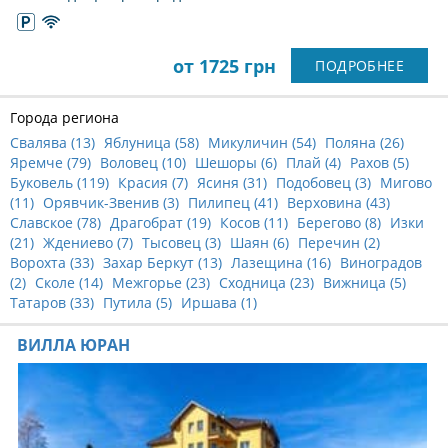
от 1725 грн
ПОДРОБНЕЕ
Города региона
Свалява (
13
)
Яблуница (
58
)
Микуличин (
54
)
Поляна (
26
)
Яремче (
79
)
Воловец (
10
)
Шешоры (
6
)
Плай (
4
)
Рахов (
5
)
Буковель (
119
)
Красия (
7
)
Ясиня (
31
)
Подобовец (
3
)
Мигово
(
11
)
Орявчик-Звенив (
3
)
Пилипец (
41
)
Верховина (
43
)
Славское (
78
)
Драгобрат (
19
)
Косов (
11
)
Берегово (
8
)
Изки
(
21
)
Ждениево (
7
)
Тысовец (
3
)
Шаян (
6
)
Перечин (
2
)
Ворохта (
33
)
Захар Беркут (
13
)
Лазещина (
16
)
Виноградов
(
2
)
Сколе (
14
)
Межгорье (
23
)
Сходница (
23
)
Вижница (
5
)
Татаров (
33
)
Путила (
5
)
Иршава (
1
)
ВИЛЛА ЮРАН