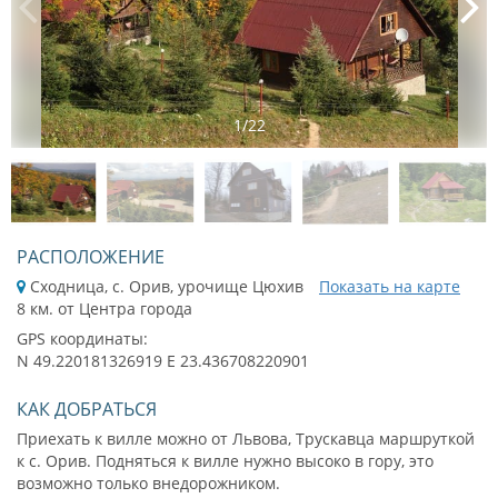
1
/
22
РАСПОЛОЖЕНИЕ
Сходница, с. Орив, урочище Цюхив
Показать на карте
8 км. от Центра города
GPS координаты:
N 49.220181326919 E 23.436708220901
КАК ДОБРАТЬСЯ
Приехать к вилле можно от Львова, Трускавца маршруткой
к с. Орив. Подняться к вилле нужно высоко в гору, это
возможно только внедорожником.