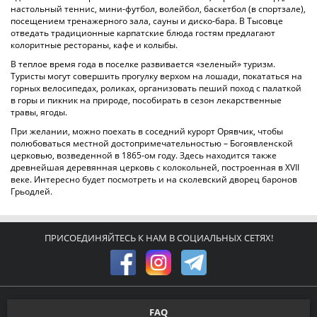
настольный теннис, мини-футбол, волейбол, баскетбол (в спортзале),
посещением тренажерного зала, сауны и диско-бара. В Тысовце
отведать традиционные карпатские блюда гостям предлагают
колоритные рестораны, кафе и колыбы.
В теплое время года в поселке развивается «зеленый» туризм.
Туристы могут совершить прогулку верхом на лошади, покататься на
горных велосипедах, роликах, организовать пеший поход с палаткой
в горы и пикник на природе, пособирать в сезон лекарственные
травы, ягоды.
При желании, можно поехать в соседний курорт Орявчик, чтобы
полюбоваться местной достопримечательностью – Богоявленской
церковью, возведенной в 1865-ом году. Здесь находится также
древнейшая деревянная церковь с колокольней, построенная в XVII
веке. Интересно будет посмотреть и на сколевский дворец баронов
Грьодлей.
ПРИСОЕДИНЯЙТЕСЬ К НАМ В СОЦИАЛЬНЫХ СЕТЯХ!
FAQ