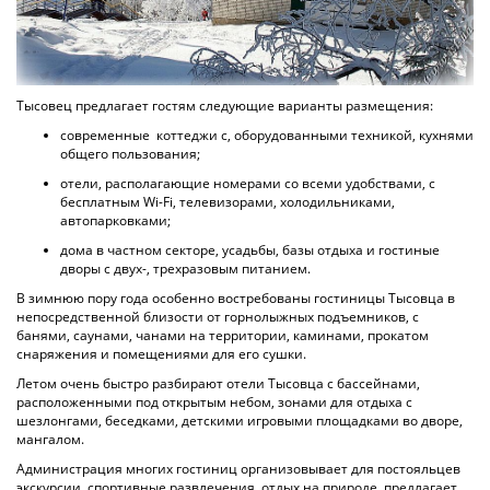
Тысовец предлагает гостям следующие варианты размещения:
современные коттеджи с, оборудованными техникой, кухнями
общего пользования;
отели, располагающие номерами со всеми удобствами, с
бесплатным Wi-Fi, телевизорами, холодильниками,
автопарковками;
дома в частном секторе, усадьбы, базы отдыха и гостиные
дворы с двух-, трехразовым питанием.
В зимнюю пору года особенно востребованы гостиницы Тысовца в
непосредственной близости от горнолыжных подъемников, с
банями, саунами, чанами на территории, каминами, прокатом
снаряжения и помещениями для его сушки.
Летом очень быстро разбирают отели Тысовца с бассейнами,
расположенными под открытым небом, зонами для отдыха с
шезлонгами, беседками, детскими игровыми площадками во дворе,
мангалом.
Администрация многих гостиниц организовывает для постояльцев
экскурсии, спортивные развлечения, отдых на природе, предлагает