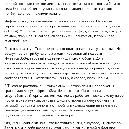
водной артерии с одноименным названием, на расстоянии 2 км от
села Орявчик. Снег в туристическом комплексе держится с конца
ноября до апреля включительно.
Инфраструктура горнолыжной базы хорошо развита. От жилых
корпусов к главной трассе протянулась канатно-кресельная дорога
(2100 м). У ее верхней станции работает кафе, где можно отдохнуть
от лыж, покушать и согреться горячими напитками, в том числе
глинтвейном.
Лыжные трассы в Тысовце отлично подготовленные, укатанные. Их
обслуживают три бугельных и один кресельный подъемники.
Имеется 350-метровый подъемник для сноутюбинга. Для
начинающих лыжников предусмотрен короткий «балетный» спуск с
бугельным подъемником. Он находится у въезда, справа от дороги.
Есть крутые спуски для опытных спортсменов. Длина «южного» спуска
составляет 500 м, «северного» – 800 м, а «западного» – 650 м.
В Тысовце расположены также лыжные трамплины, проложены
трассы для могула, фристайла, беговых лыж, биатлона и
сноутюбинга. В горнолыжном комплексе работает несколько пунктов
проката снаряжения, открыта школа (лыжная и сноутюбинга), в
которой туристам предлагают пройти индивидуальные занятия с
квалифицированным инструктором. Лыжный стадион
подсвечивается с наступлением вечера.
Отдых в Тысовце зимой – это не только лыжи, сноуборды и сноутюбы.
Здесь можно себя развлечь катанием на санях, игрой в бильярд,