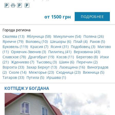
от 1500 грн
ПОДРОБНЕЕ
Города региона
Свалява (
13
)
Яблуница (
58
)
Микуличин (
54
)
Поляна (
26
)
Яремче (
79
)
Воловец (
10
)
Шешоры (
6
)
Плай (
4
)
Рахов (
5
)
Буковель (
119
)
Красия (
7
)
Ясиня (
31
)
Подобовец (
3
)
Мигово
(
11
)
Орявчик-Звенив (
3
)
Пилипец (
41
)
Верховина (
43
)
Славское (
78
)
Драгобрат (
19
)
Косов (
11
)
Берегово (
8
)
Изки
(
21
)
Ждениево (
7
)
Тысовец (
3
)
Шаян (
6
)
Перечин (
2
)
Ворохта (
33
)
Захар Беркут (
13
)
Лазещина (
16
)
Виноградов
(
2
)
Сколе (
14
)
Межгорье (
23
)
Сходница (
23
)
Вижница (
5
)
Татаров (
33
)
Путила (
5
)
Иршава (
1
)
КОТТЕДЖ У БОГДАНА