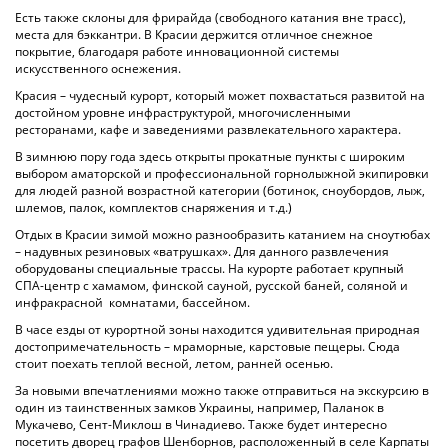
Есть также склоны для фрирайда (свободного катания вне трасс),
места для бэккантри. В Красии держится отличное снежное
покрытие, благодаря работе инновационной системы
искусственного оснежения.
Красия – чудесный курорт, который может похвастаться развитой на
достойном уровне инфраструктурой, многочисленными
ресторанами, кафе и заведениями развлекательного характера.
В зимнюю пору года здесь открыты прокатные пункты с широким
выбором аматорской и профессиональной горнолыжной экипировки
для людей разной возрастной категории (ботинок, сноубордов, лыж,
шлемов, палок, комплектов снаряжения и т.д.)
Отдых в Красии зимой можно разнообразить катанием на сноутюбах
– надувных резиновых «ватрушках». Для данного развлечения
оборудованы специальные трассы. На курорте работает крупный
СПА-центр с хамамом, финской сауной, русской баней, соляной и
инфракрасной комнатами, бассейном.
В часе езды от курортной зоны находится удивительная природная
достопримечательность – мраморные, карстовые пещеры. Сюда
стоит поехать теплой весной, летом, ранней осенью.
За новыми впечатлениями можно также отправиться на экскурсию в
один из таинственных замков Украины, например, Паланок в
Мукачево, Сент-Миклош в Чинадиево. Также будет интересно
посетить дворец графов Шенборнов, расположенный в селе Карпаты