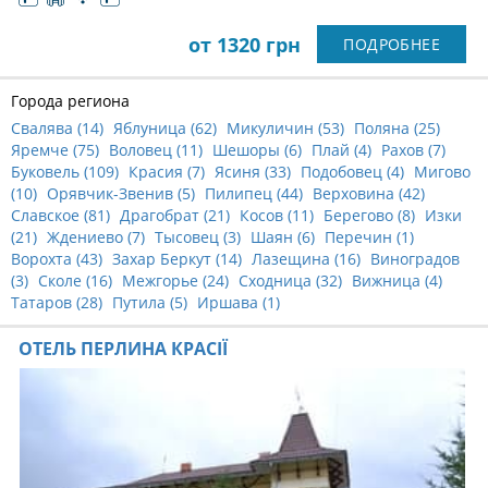
от 1320 грн
ПОДРОБНЕЕ
Города региона
Свалява (
14
)
Яблуница (
62
)
Микуличин (
53
)
Поляна (
25
)
Яремче (
75
)
Воловец (
11
)
Шешоры (
6
)
Плай (
4
)
Рахов (
7
)
Буковель (
109
)
Красия (
7
)
Ясиня (
33
)
Подобовец (
4
)
Мигово
(
10
)
Орявчик-Звенив (
5
)
Пилипец (
44
)
Верховина (
42
)
Славское (
81
)
Драгобрат (
21
)
Косов (
11
)
Берегово (
8
)
Изки
(
21
)
Ждениево (
7
)
Тысовец (
3
)
Шаян (
6
)
Перечин (
1
)
Ворохта (
43
)
Захар Беркут (
14
)
Лазещина (
16
)
Виноградов
(
3
)
Сколе (
16
)
Межгорье (
24
)
Сходница (
32
)
Вижница (
4
)
Татаров (
28
)
Путила (
5
)
Иршава (
1
)
ОТЕЛЬ ПЕРЛИНА КРАСІЇ