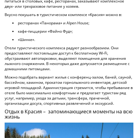
питаться в столовых, кафе, ресторанах, заказывают комплексное
двух- или трехразовое питание у хозяев.
Вкусно покушать в туристическом комплексе «Красия» можно в:
ресторанах «Панорама» и Alpen House;
кафе-пиццерии «Файно Фуд»;
«Шинке».
Отели туристического комплекса радуют разнообразием. Они
предоставляют постояльцам доступ к бесплатному Wi-Fi,
обустраивают автопарковки, выделяют помещения для хранения
лыжного снаряжения. В некоторых даже допускается размещение с
домашними питомцами.
Можно подобрать вариант жилья с конференц-залом, баней, сауной,
бассейном, камином, прокатом горнолыжного инвентаря, детской
игровой площадкой. Администрация стремится, чтобы пребывание в
отеле было максимально комфортным и предлагает туристам ряд
услуг, например, ухода за детьми, трансфера, прачечной,
организации досуга, спортивных развлечений и экскурсий.
Отдых в Красия – запоминающиеся моменты на всю
жизнь