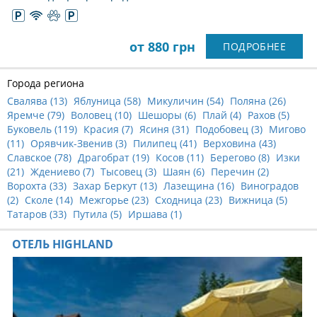
от 880 грн
ПОДРОБНЕЕ
Города региона
Свалява (
13
)
Яблуница (
58
)
Микуличин (
54
)
Поляна (
26
)
Яремче (
79
)
Воловец (
10
)
Шешоры (
6
)
Плай (
4
)
Рахов (
5
)
Буковель (
119
)
Красия (
7
)
Ясиня (
31
)
Подобовец (
3
)
Мигово
(
11
)
Орявчик-Звенив (
3
)
Пилипец (
41
)
Верховина (
43
)
Славское (
78
)
Драгобрат (
19
)
Косов (
11
)
Берегово (
8
)
Изки
(
21
)
Ждениево (
7
)
Тысовец (
3
)
Шаян (
6
)
Перечин (
2
)
Ворохта (
33
)
Захар Беркут (
13
)
Лазещина (
16
)
Виноградов
(
2
)
Сколе (
14
)
Межгорье (
23
)
Сходница (
23
)
Вижница (
5
)
Татаров (
33
)
Путила (
5
)
Иршава (
1
)
ОТЕЛЬ HIGHLAND