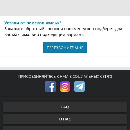
по 36 оценкам
Яблуница, урочище Дил
2 км. до центра города
от 3600 грн
ПОДРОБНЕЕ
КОТТЕДЖ ТИША
по 16 оценкам
Яблуница, Вороненко
4 км. до центра города
от 3600 грн
ПОДРОБНЕЕ
ЧАСТНАЯ УСАДЬБА У НОГАЧЕВСЬКИХ