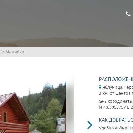
У Марийки
РАСПОЛОЖЕН
Яблуница, Гер
3 км. от Центра
GPS координаты
N 48.3053757 E 
КАК ДОБРАТЬ
Удобно добирать