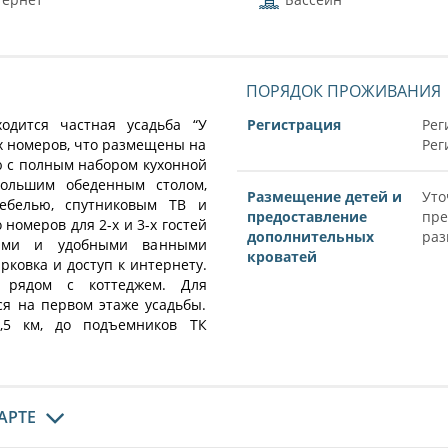
ПОРЯДОК ПРОЖИВАНИЯ
одится частная усадьба “У
Регистрация
Рег
ых номеров, что размещены на
Рег
ю с полным набором кухонной
большим обеденным столом,
Размещение детей и
Уто
мебелью, спутниковым ТВ и
предоставление
пре
номеров для 2-х и 3-х гостей
дополнительных
раз
фами и удобными ванными
кроватей
рковка и доступ к интернету.
 рядом с коттеджем. Для
ся на первом этаже усадьбы.
3,5 км, до подъемников ТК
АРТЕ