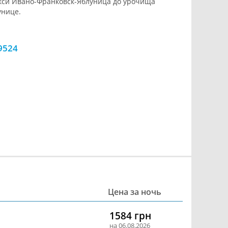
си Ивано-Франковск-Яблуница до урочища
унице.
9524
Цена за ночь
1584 грн
на 06.08.2026