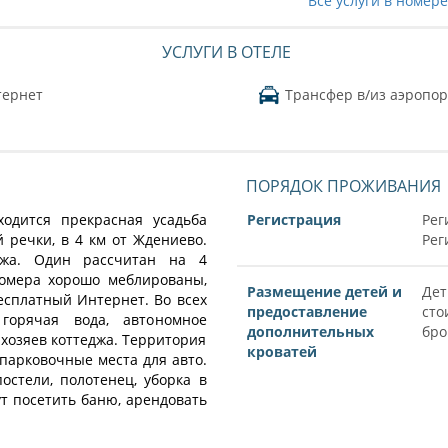
Все услуги в номер
УСЛУГИ В ОТЕЛЕ
тернет
Трансфер в/из аэропор
ПОРЯДОК ПРОЖИВАНИЯ
ходится прекрасная усадьба
Регистрация
Рег
 речки, в 4 км от Ждениево.
Рег
джа. Один рассчитан на 4
номера хорошо меблированы,
Размещение детей и
Дет
есплатный Интернет. Во всех
предоставление
сто
 горячая вода, автономное
дополнительных
бро
 хозяев коттеджа. Территория
кроватей
, парковочные места для авто.
остели, полотенец, уборка в
т посетить баню, арендовать