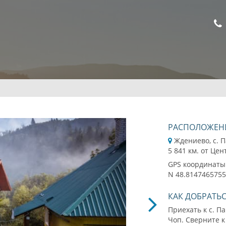
РАСПОЛОЖЕН
Ждениево, с. 
5 841 км. от Цен
GPS координаты
N 48.8147465755
КАК ДОБРАТЬ
Приехать к с. П
Чоп. Сверните к