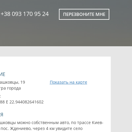
+38 093 170 95 24
ПЕРЕЗВОНИТЕ МНЕ
ИЕ
Пашковцы, 19
Показать на карте
тра города
:
88 E 22.944082641602
СЯ
ашковцы можно собственным авто, по трассе Киев-
 пос. Ждениево, через 4 км увидите село