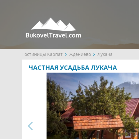
Гостиницы Карпат
Ждениево
Лукача
ЧАСТНАЯ УСАДЬБА ЛУКАЧА