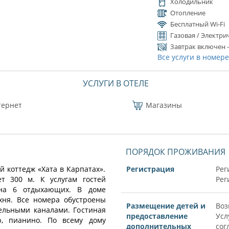
Холодильник
Отопление
Бесплатный Wi-Fi
Газовая / Электри
Завтрак включен 
Все услуги в номер
УСЛУГИ В ОТЕЛЕ
тернет
Магазины
ПОРЯДОК ПРОЖИВАНИЯ
 коттедж «Хата в Карпатах».
Регистрация
Рег
ет 300 м. К услугам гостей
Рег
 на 6 отдыхающих. В доме
хня. Все номера обустроены
Размещение детей и
Воз
ельными каналами. Гостиная
предоставление
Усл
ю, пианино. По всему дому
дополнительных
сог