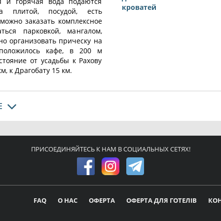
ая и горячая вода подаются
кроватей
на плитой, посудой, есть
 можно заказать комплексное
ться парковкой, мангалом,
но организовать прическу на
сположилось кафе, в 200 м
стояние от усадьбы к Рахову
км, к Драгобату 15 км.
Е
ПРИСОЕДИНЯЙТЕСЬ К НАМ В СОЦИАЛЬНЫХ СЕТЯХ!
FAQ
О НАС
ОФЕРТА
ОФЕРТА ДЛЯ ГОТЕЛІВ
КО