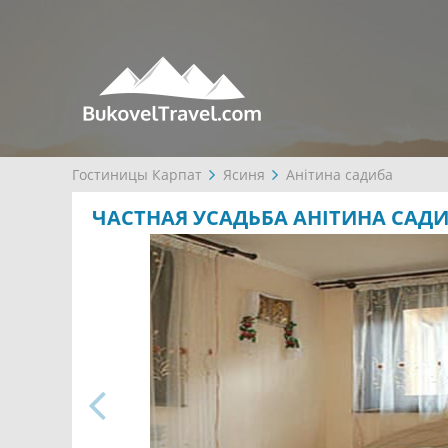
Гостиницы Карпат
Ясиня
Анітина садиба
ЧАСТНАЯ УСАДЬБА АНІТИНА САД