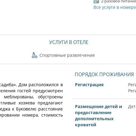
2-разовое питани
Все услуги в номер
УСЛУГИ В ОТЕЛЕ
Спортивные развлечения
ПОРЯДОК ПРОЖИВАНИЯ
садиба». Дом расположился в
Регистрация
Рег
селения гостей предусмотрен
Рег
 меблированы, обустроены
етливые хозяева предлагают
Размещение детей и
Дет
ттеджа к Буковелю расстояние
предоставление
ировании номера, стоимость
дополнительных
кроватей