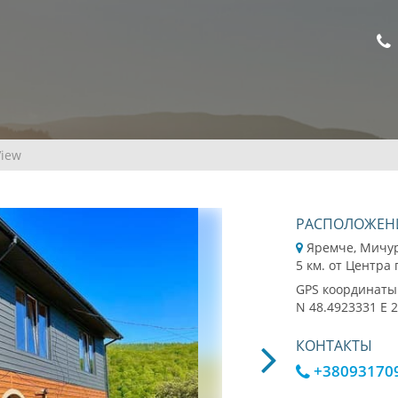
iew
РАСПОЛОЖЕН
Яремче, Мичу
5 км. от Центра
GPS координаты
N 48.4923331 E 
КОНТАКТЫ
+38093170