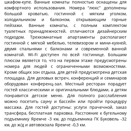
шкафом-купе. Ванные комнаты полностью оснащены для
комфортного использования. Номера “люкс” дополнены
большой кроватью, гостинной с мягким уголком,
холодильником и балконом, открывающим горные
пейзажи. Ванные комнаты, с полным комплектом
туалетных принадлежностей, отличаются дизайнерским
подходом. Трехкомнатные апартаменты располагают
гостинной с мягкой мебелью, телевизором и мини-кухней,
двумя спальнями с балконами и современной ванной
комнатой. Wi-Fi доступен по всей гостинице. Большим
плюсом является то, что на первом этаже предусмотрены
номера для людей с ограниченными возможностями.
Кроме общих зон отдыха, для детей предусмотрена детская
площадка. Для деловых встреч, конференций и семинаров
оборудован конференц-зал. Местный ресторан порадует
гостей классическими и оригинальными блюдами, а детям
понравится детское меню. Для полного расслабления
можно посетить сауну и бассейн или пройти процедуру
массажа. Для гостей доступны: услуги прачечной, заказ
трансфера, бесплатная парковка. Расстояние к бугельному
подъемнику Яремче -3 км, до подъемника ГК Буковель -32
км, до ж/д и автовокзала Яремче -0,3 км.