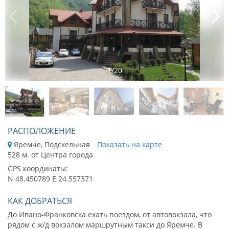
1
/
20
РАСПОЛОЖЕНИЕ
Яремче, Подскельная
Показать на карте
528 м. от Центра города
GPS координаты:
N 48.450789 E 24.557371
КАК ДОБРАТЬСЯ
До Ивано-Франковска ехать поездом, от автовокзала, что
рядом с ж/д вокзалом маршрутным такси до Яремче. В