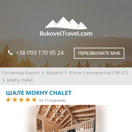
+38 093 170 95 24
ПЕРЕЗВОНИТЕ МНЕ
Гостиницы Карпат
Ворохта
Отели с интернетом ("Wi-Fi")
Mokhy chalet
ШАЛЕ MOKHY CHALET
по 13 оценкам