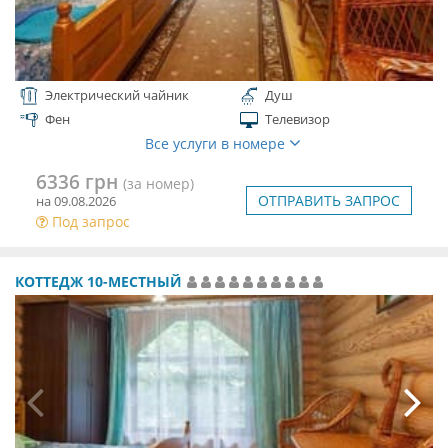
Электрический чайник
Душ
Фен
Телевизор
Все услуги в номере
6336 грн
(за номер)
ОТПРАВИТЬ ЗАПРОС
на 09.08.2026
Под запрос
КОТТЕДЖ 10-МЕСТНЫЙ