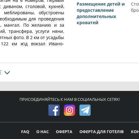
читан на 6 номеров. Первый
Размещение детей и
Сто
 диваном, столовой, кухней,
предоставление
бро
 меблированы, обустроены
дополнительных
необходимым для проведения
кроватей
ли, мангал. По желанию и за
й, трансфера, услуги няни.
тных фото. В 2 км от усадьбы
 122 км ж\д вокзал Ивано-
Е
ПРИСОЕДИНЯЙТЕСЬ К НАМ В СОЦИАЛЬНЫХ СЕТЯХ!
FAQ
О НАС
ОФЕРТА
ОФЕРТА ДЛЯ ГОТЕЛІВ
КО