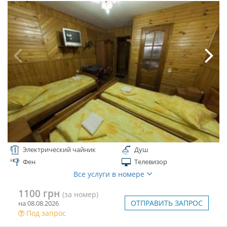
Электрический чайник
Душ
Фен
Телевизор
Все услуги в номере
1100 грн
(за номер)
ОТПРАВИТЬ ЗАПРОС
на 08.08.2026
Под запрос