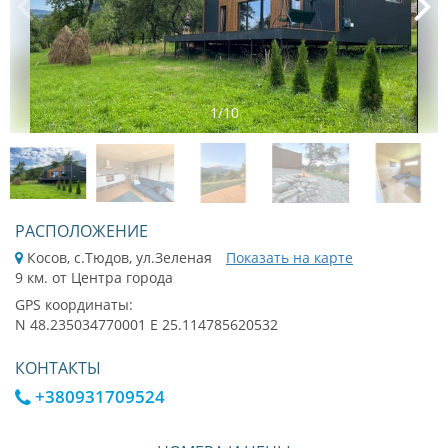
1
/
10
РАСПОЛОЖЕНИЕ
Косов, с.Тюдов, ул.Зеленая
Показать на карте
9 км. от Центра города
GPS координаты:
N 48.235034770001 E 25.114785620532
КОНТАКТЫ
+380931709524