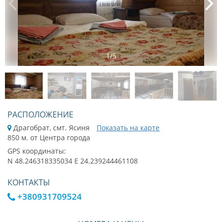
1
/
5
РАСПОЛОЖЕНИЕ
Драгобрат, смт. Ясиня
Показать на карте
850 м. от Центра города
GPS координаты:
N 48.246318335034 E 24.239244461108
КОНТАКТЫ
+380931709524