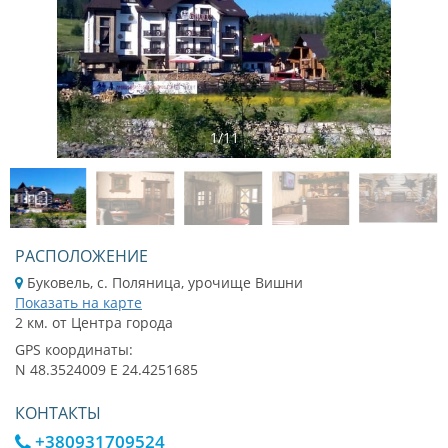
1
/
11
РАСПОЛОЖЕНИЕ
Буковель, с. Поляница, урочище Вишни
Показать на карте
2 км. от Центра города
GPS координаты:
N 48.3524009 E 24.4251685
КОНТАКТЫ
+380931709524