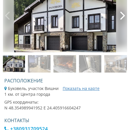
1
/
8
РАСПОЛОЖЕНИЕ
Буковель, участок Вишни
Показать на карте
1 км. от Центра города
GPS координаты:
N 48.354989941952 E 24.405916604247
КОНТАКТЫ
+380931709524