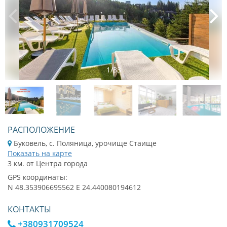
1
/
33
РАСПОЛОЖЕНИЕ
Буковель, с. Поляница, урочище Стаище
Показать на карте
3 км. от Центра города
GPS координаты:
N 48.353906695562 E 24.440080194612
КОНТАКТЫ
+380931709524