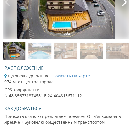
1
/
32
РАСПОЛОЖЕНИЕ
Буковель, ур.Вишня
Показать на карте
974 м. от Центра города
GPS координаты:
N 48.356731874581 E 24.404813671112
КАК ДОБРАТЬСЯ
Приехать к отелю предлагаем поездом. От ж\д вокзала в
Яремче к Буковелю общественным транспортом.